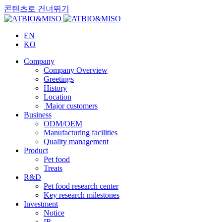
콘텐츠로 건너뛰기
EN
KO
Company
Company Overview
Greetings
History
Location
Major customers
Business
ODM/OEM
Manufacturing facilities
Quality management
Product
Pet food
Treats
R&D
Pet food research center
Key research milestones
Investment
Notice
IR