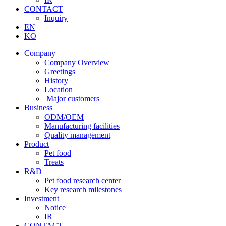
CONTACT
Inquiry
EN
KO
Company
Company Overview
Greetings
History
Location
Major customers
Business
ODM/OEM
Manufacturing facilities
Quality management
Product
Pet food
Treats
R&D
Pet food research center
Key research milestones
Investment
Notice
IR
CONTACT