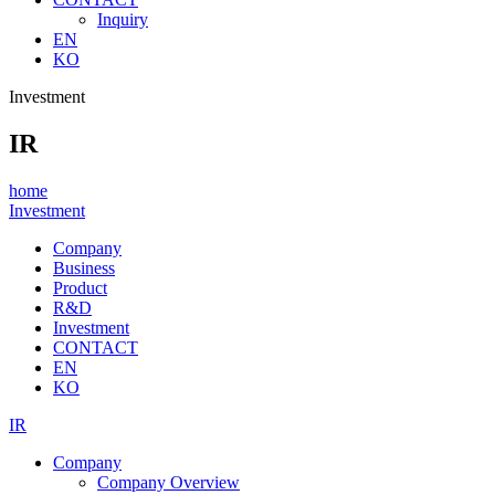
Inquiry
EN
KO
Investment
IR
home
Investment
Company
Business
Product
R&D
Investment
CONTACT
EN
KO
IR
Company
Company Overview