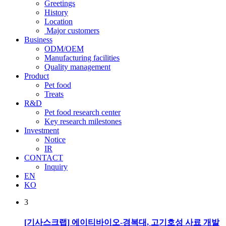
Greetings
History
Location
Major customers
Business
ODM/OEM
Manufacturing facilities
Quality management
Product
Pet food
Treats
R&D
Pet food research center
Key research milestones
Investment
Notice
IR
CONTACT
Inquiry
EN
KO
3
[기사스크랩] 에이티바이오-경복대, 고기호성 사료 개발