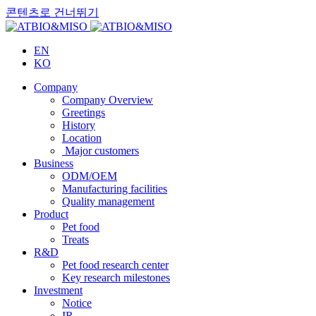
콘텐츠로 건너뛰기
EN
KO
Company
Company Overview
Greetings
History
Location
Major customers
Business
ODM/OEM
Manufacturing facilities
Quality management
Product
Pet food
Treats
R&D
Pet food research center
Key research milestones
Investment
Notice
IR