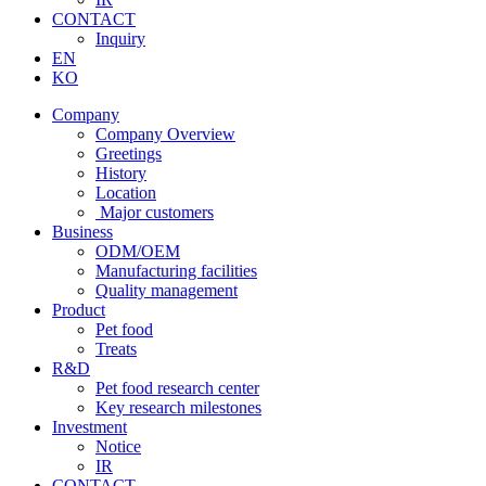
CONTACT
Inquiry
EN
KO
Company
Company Overview
Greetings
History
Location
Major customers
Business
ODM/OEM
Manufacturing facilities
Quality management
Product
Pet food
Treats
R&D
Pet food research center
Key research milestones
Investment
Notice
IR
CONTACT